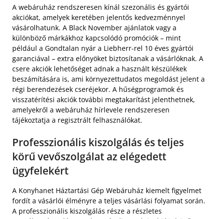
A webáruház rendszeresen kínál szezonális és gyártói
akciókat, amelyek keretében jelentős kedvezménnyel
vásárolhatunk. A Black November ajánlatok vagy a
különböző márkákhoz kapcsolódó promóciók – mint
például a Gondtalan nyár a Liebherr-rel 10 éves gyártói
garanciával – extra előnyöket biztosítanak a vásárlóknak. A
csere akciók lehetőséget adnak a használt készülékek
beszámítására is, ami környezettudatos megoldást jelent a
régi berendezések cseréjekor. A hűségprogramok és
visszatérítési akciók további megtakarítást jelenthetnek,
amelyekről a webáruház hírlevele rendszeresen
tájékoztatja a regisztrált felhasználókat.
Professzionális kiszolgálás és teljes
körű vevőszolgálat az elégedett
ügyfelekért
A Konyhanet Háztartási Gép Webáruház kiemelt figyelmet
fordít a vásárlói élményre a teljes vásárlási folyamat során.
A professzionális kiszolgálás része a részletes