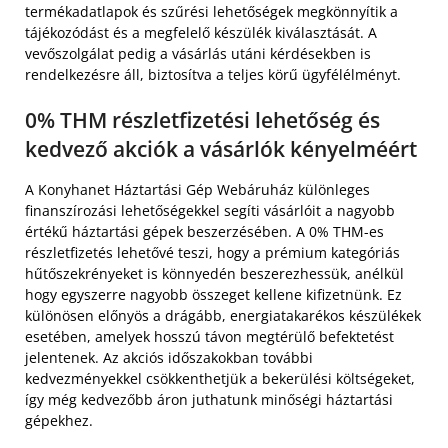
termékadatlapok és szűrési lehetőségek megkönnyítik a
tájékozódást és a megfelelő készülék kiválasztását. A
vevőszolgálat pedig a vásárlás utáni kérdésekben is
rendelkezésre áll, biztosítva a teljes körű ügyfélélményt.
0% THM részletfizetési lehetőség és
kedvező akciók a vásárlók kényelméért
A Konyhanet Háztartási Gép Webáruház különleges
finanszírozási lehetőségekkel segíti vásárlóit a nagyobb
értékű háztartási gépek beszerzésében. A 0% THM-es
részletfizetés lehetővé teszi, hogy a prémium kategóriás
hűtőszekrényeket is könnyedén beszerezhessük, anélkül
hogy egyszerre nagyobb összeget kellene kifizetnünk. Ez
különösen előnyös a drágább, energiatakarékos készülékek
esetében, amelyek hosszú távon megtérülő befektetést
jelentenek. Az akciós időszakokban további
kedvezményekkel csökkenthetjük a bekerülési költségeket,
így még kedvezőbb áron juthatunk minőségi háztartási
gépekhez.