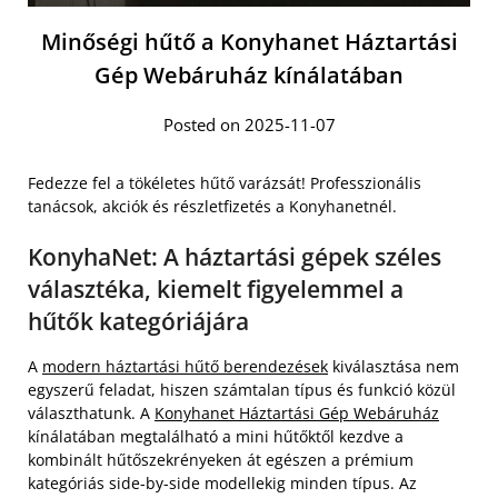
Minőségi hűtő a Konyhanet Háztartási
Gép Webáruház kínálatában
Posted on 2025-11-07
Fedezze fel a tökéletes hűtő varázsát! Professzionális
tanácsok, akciók és részletfizetés a Konyhanetnél.
KonyhaNet: A háztartási gépek széles
választéka, kiemelt figyelemmel a
hűtők kategóriájára
A
modern háztartási hűtő berendezések
kiválasztása nem
egyszerű feladat, hiszen számtalan típus és funkció közül
választhatunk. A
Konyhanet Háztartási Gép Webáruház
kínálatában megtalálható a mini hűtőktől kezdve a
kombinált hűtőszekrényeken át egészen a prémium
kategóriás side-by-side modellekig minden típus. Az