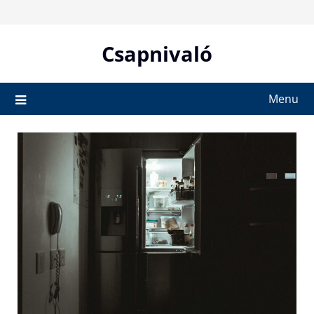
Skip
to
content
Csapnivaló
Menu