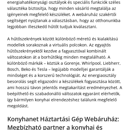
energiahatékonysági osztályok és speciális funkciók széles
választéka biztosítja, hogy minden vásárló megtalálja az
igényeinek megfelelő készüléket. A webáruház szakértői
segítséget nyújtanak a választásban, hogy az otthonunkba
legjobban illeszkedő hűtőt tudjuk kiválasztani.
A hűtőszekrények között különböző méretű és kialakítású
modellek sorakoznak a virtuális polcokon. Az egyajtós
hűtőszekrényektől kezdve a fagyasztóval kombinált
változatokon át a borhűtőkig minden megtalálható. A
különböző márkák – köztük a Gorenje, Whirlpool, Liebherr,
Bosch, Beko és Tesla – legújabb modelljei garantálják a
minőséget és a korszerű technológiát. Az energiaosztály
besorolás segít eligazodni a készülékek fogyasztása között,
ami hosszú távon jelentős megtakarítást eredményezhet. A
beépíthető és szabadonálló változatok egyaránt elérhetők,
így bármilyen konyhai elrendezéshez találunk megfelelő
megoldást.
Konyhanet Háztartási Gép Webáruház:
Megbízható partner a konyhai és