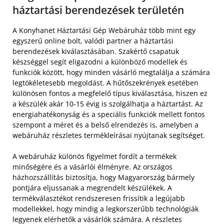
háztartási berendezések területén
A Konyhanet Háztartási Gép Webáruház több mint egy
egyszerű online bolt, valódi partner a háztartási
berendezések kiválasztásában. Szakértő csapatuk
készséggel segít eligazodni a különböző modellek és
funkciók között, hogy minden vásárló megtalálja a számára
legtökéletesebb megoldást. A hűtőszekrények esetében
különösen fontos a megfelelő típus kiválasztása, hiszen ez
a készülék akár 10-15 évig is szolgálhatja a háztartást. Az
energiahatékonyság és a speciális funkciók mellett fontos
szempont a méret és a belső elrendezés is, amelyben a
webáruház részletes termékleírásai nyújtanak segítséget.
A webáruház különös figyelmet fordít a termékek
minőségére és a vásárlói élményre. Az országos
házhozszállítás biztosítja, hogy Magyarország bármely
pontjára eljussanak a megrendelt készülékek. A
termékválasztékot rendszeresen frissítik a legújabb
modellekkel, hogy mindig a legkorszerűbb technológiák
legyenek elérhetők a vásárlók számára. A részletes