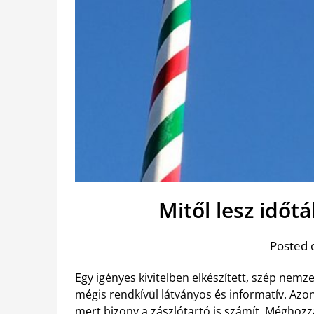
Mitől lesz időtá
Posted 
Egy igényes kivitelben elkészített, szép nemz
mégis rendkívül látványos és informatív. Azon
mert bizony a zászlótartó
is számít. Méghozzá