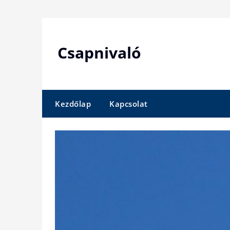
Skip
to
content
Csapnivaló
Kezdőlap
Kapcsolat