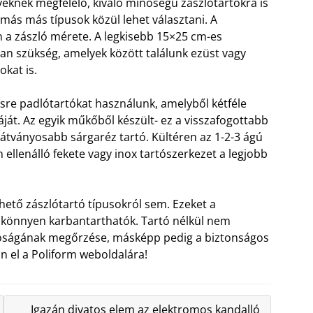
nyeknek megfelelő, kiváló minőségű zászlótartókra is
s más más típusok közül lehet választani. A
a zászló mérete. A legkisebb 15×25 cm-es
van szükség, amelyek között találunk ezüst vagy
okat is.
sre padlótartókat használunk, amelyből kétféle
báját. Az egyik műkőből készült- ez a visszafogottabb
látványosabb sárgaréz tartó. Kültéren az 1-2-3 ágú
 ellenálló fekete vagy inox tartószerkezet a legjobb
ető zászlótartó típusokról sem. Ezeket a
és könnyen karbantarthatók. Tartó nélkül nem
ltóságának megőrzése, másképp pedig a biztonságos
n el a Poliform weboldalára!
Igazán divatos elem az elektromos kandalló