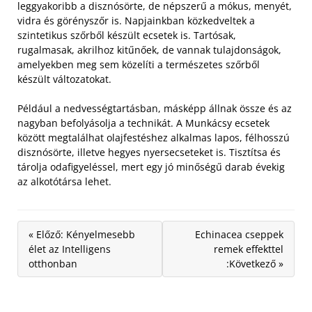
leggyakoribb a disznósörte, de népszerű a mókus, menyét,
vidra és görényszőr is. Napjainkban közkedveltek a
szintetikus szőrből készült ecsetek is. Tartósak,
rugalmasak, akrilhoz kitűnőek, de vannak tulajdonságok,
amelyekben meg sem közelíti a természetes szőrből
készült változatokat.
Például a nedvességtartásban, másképp állnak össze és az
nagyban befolyásolja a technikát. A Munkácsy ecsetek
között megtalálhat olajfestéshez alkalmas lapos, félhosszú
disznósörte, illetve hegyes nyersecseteket is. Tisztítsa és
tárolja odafigyeléssel, mert egy jó minőségű darab évekig
az alkotótársa lehet.
« Előző: Kényelmesebb
Echinacea cseppek
élet az Intelligens
remek effekttel
otthonban
:Következő »