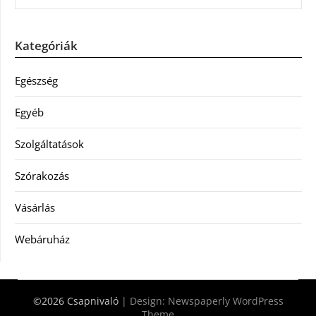
Kategóriák
Egészség
Egyéb
Szolgáltatások
Szórakozás
Vásárlás
Webáruház
©2026 Csapnivaló
| Design:
Newspaperly WordPress
Theme