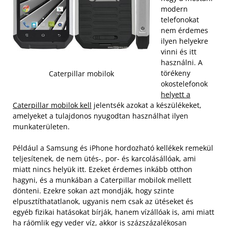
modern
telefonokat
nem érdemes
ilyen helyekre
vinni és itt
használni. A
törékeny
Caterpillar mobilok
okostelefonok
helyett a
Caterpillar mobilok kell
jelentsék azokat a készülékeket,
amelyeket a tulajdonos nyugodtan használhat ilyen
munkaterületen.
Például a Samsung és iPhone hordozható kellékek remekül
teljesítenek, de nem ütés-, por- és karcolásállóak, ami
miatt nincs helyük itt. Ezeket érdemes inkább otthon
hagyni, és a munkában a Caterpillar mobilok mellett
dönteni.
Ezekre sokan azt mondják, hogy szinte
elpusztíthatatlanok, ugyanis nem csak az ütéseket és
egyéb fizikai hatásokat bírják, hanem vízállóak is, ami miatt
ha ráömlik egy veder víz, akkor is százszázalékosan