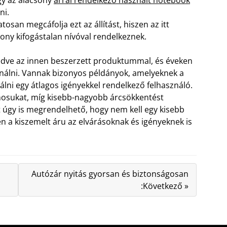
ni.
osan megcáfolja ezt az állítást, hiszen az itt
ny kifogástalan nívóval rendelkeznek.
edve az innen beszerzett produktummal, és éveken
nálni. Vannak bizonyos példányok, amelyeknek a
lni egy átlagos igényekkel rendelkező felhasználó.
onosukat, míg kisebb-nagyobb árcsökkentést
 úgy is megrendelhető, hogy nem kell egy kisebb
 a kiszemelt áru az elvárásoknak és igényeknek is
Autózár nyitás gyorsan és biztonságosan
:Következő »