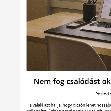
Nem fog csalódást ok
Posted 
Ha valaki azt hallja, hogy olcsón lehet hozzáj
hallottakat. Sajnos a mai napig él a tévhit, h