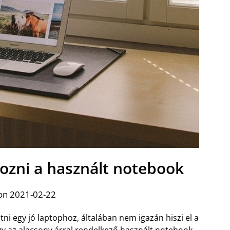
ozni a használt notebook
on 2021-02-22
utni egy jó laptophoz, általában nem igazán hiszi el a
ogy az alacsony
árral rendelkező használt notebook