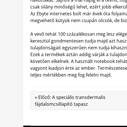
csak silány minőségű lehet, ezért jobb elkerül
Az Ebyte internetes bolt már évek óta folyamat
megvehető kütyük nem csupán olcsók, de bizo
A vevő tehát 100 százalékosan meg lesz elég
keresztül gondmentesen tudja majd azt hasz
tulajdonságait egyszerűen nem tudja kihaszná
Ezek a termékek aztán addig várják a tulajd
követően elkelnek. A használt notebook tehát
vagyont kiadjon érte az ember. Természetesen
teljes mértékben meg fog felelni majd.
« Előző: A speciális transdermalis
fájdalomcsillapító tapasz