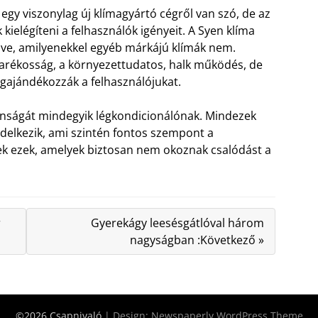
gy viszonylag új klímagyártó cégről van szó, de az
 kielégíteni a felhasználók igényeit. A Syen klíma
elve, amilyenekkel egyéb márkájú klímák nem.
arékosság, a környezettudatos, halk működés, de
gajándékozzák a felhasználójukat.
onságát mindegyik légkondicionálónak. Mindezek
endelkezik, ami szintén fontos szempont a
kek ezek, amelyek biztosan nem okoznak csalódást a
r
Gyerekágy leesésgátlóval három
nagyságban :Következő »
©2026 Csapnivaló
| Design:
Newspaperly WordPress Theme