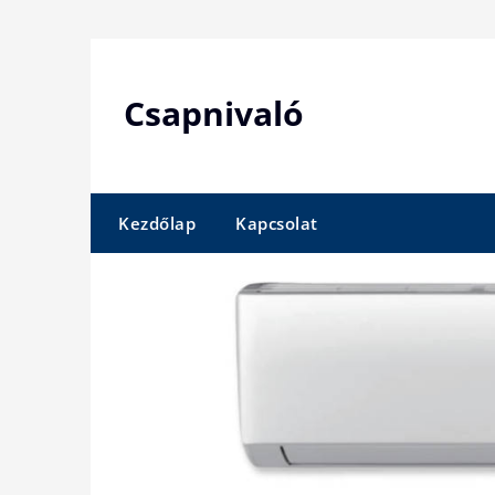
Skip
to
content
Csapnivaló
Kezdőlap
Kapcsolat