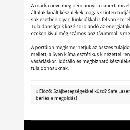
A márka neve még nem annyira ismert, mivel e
általuk kínált készülékek magas szinten tudják
sok esetben olyan funkciókkal is fel van szer
Tulajdonságaik közé sorolandó az energiatak
ezeken kívül még számos pozitívummal is me
A portálon megismerhetjük az összes tulajd
mellett, a Syen klíma esztétikus kinézettel r
vásárláskor. Időtálló és megbízható készülé
tulajdonosuknak.
« Előző: Szájbetegségekkel küzd? Safe Lase
bérlés a megoldás!