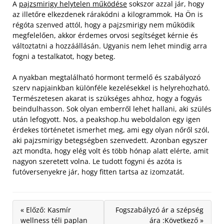
A
pajzsmirigy helytelen működése
sokszor azzal jár, hogy
az illetőre elkezdenek rárakódni a kilogrammok. Ha Ön is
régóta szenved attól, hogy a pajzsmirigy nem működik
megfelelően, akkor érdemes orvosi segítséget kérnie és
változtatni a hozzáállásán. Ugyanis nem lehet mindig arra
fogni a testalkatot, hogy beteg.
A nyakban megtalálható hormont termelő és szabályozó
szerv napjainkban különféle kezelésekkel is helyrehozható.
Természetesen akarat is szükséges ahhoz, hogy a fogyás
beindulhasson. Sok olyan emberről lehet hallani, aki szülés
után lefogyott. Nos, a peakshop.hu weboldalon egy igen
érdekes történetet ismerhet meg, ami egy olyan nőről szól,
aki pajzsmirigy betegségben szenvedett. Azonban egyszer
azt mondta, hogy elég volt és több hónap alatt elérte, amit
nagyon szeretett volna. Le tudott fogyni és azóta is
futóversenyekre jár, hogy fitten tartsa az izomzatát.
« Előző: Kasmír
Fogszabályzó ár a szépség
wellness téli paplan
ára :Következő »