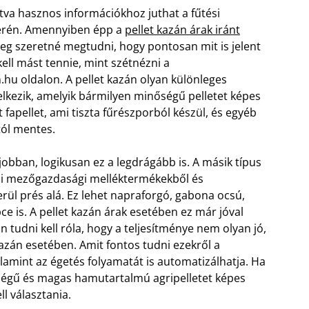
ntva hasznos információkhoz juthat a fűtési
erén. Amennyiben épp a
pellet kazán árak iránt
tleg szeretné megtudni, hogy pontosan mit is jelent
kell mást tennie, mint szétnézni a
hu oldalon. A pellet kazán olyan különleges
elkezik, amelyik bármilyen minőségű pelletet képes
t fapellet, ami tiszta fűrészporból készül, és egyéb
ól mentes.
gjobban, logikusan ez a legdrágább is. A másik típus
ami mezőgazdasági melléktermékekből és
rül prés alá. Ez lehet napraforgó, gabona ocsú,
ce is. A pellet kazán árak esetében ez már jóval
 tudni kell róla, hogy a teljesítménye nem olyan jó,
kazán esetében. Amit fontos tudni ezekről a
alamint az égetés folyamatát is automatizálhatja. Ha
ségű és magas hamutartalmú agripelletet képes
ll választania.