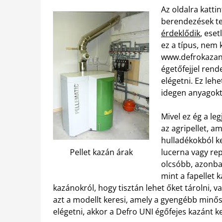
Az oldalra katti
berendezések t
érdeklődik
, ese
ez a típus, nem 
www.defrokazan.
égetőfejjel rend
elégetni. Ez lehe
idegen anyagokt
Mivel ez ég a le
az agripellet, 
hulladékokból ke
Pellet kazán árak
lucerna vagy rep
olcsóbb, azonban
mint a fapellet 
kazánokról, hogy tisztán lehet őket tárolni, v
azt a modellt keresi, amely a gyengébb minő
elégetni, akkor a Defro UNI égőfejes kazánt ke