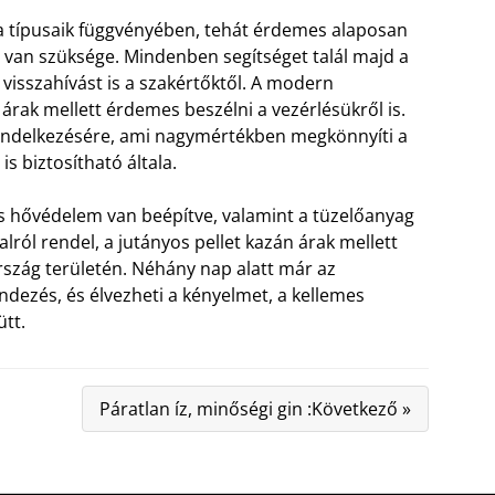
 típusaik függvényében, tehát érdemes alaposan
 van szüksége. Mindenben segítséget talál majd a
visszahívást is a szakértőktől. A modern
árak mellett érdemes beszélni a vezérlésükről is.
rendelkezésére, ami nagymértékben megkönnyíti a
is biztosítható általa.
és hővédelem van beépítve, valamint a tüzelőanyag
ról rendel, a jutányos pellet kazán árak mellett
ország területén. Néhány nap alatt már az
dezés, és élvezheti a kényelmet, a kellemes
tt.
Páratlan íz, minőségi gin :Következő »