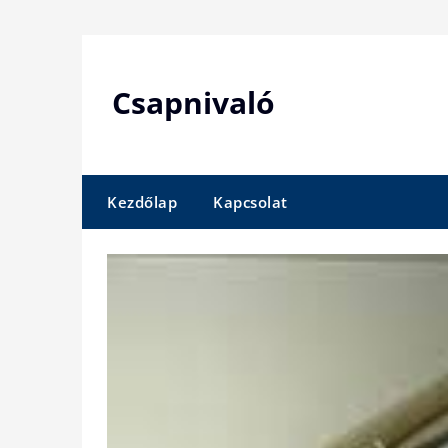
Skip
to
content
Csapnivaló
Kezdőlap
Kapcsolat