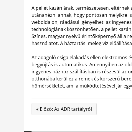
A
pellet kazán árak, természetesen, eltérnek
a
utánanézni annak, hogy pontosan melyikre is
weboldalon, ráadásul igényelheti az ingyenes 
technológiának köszönhetően, a pellet kazán 
Színes, magyar nyelvű érintőképernyő áll a 
használatot. A háztartási meleg víz előállítása 
Az adagoló csiga elakadás ellen elektromos 
begyújtás is automatikus. Amennyiben az oldal
ingyenes házhoz szállításban is részesül az 
otthonába kerül ez a remek és korszerű beren
hőmérsékletet, ami a működtetésével jár együ
« Előző: Az ADR tartályról