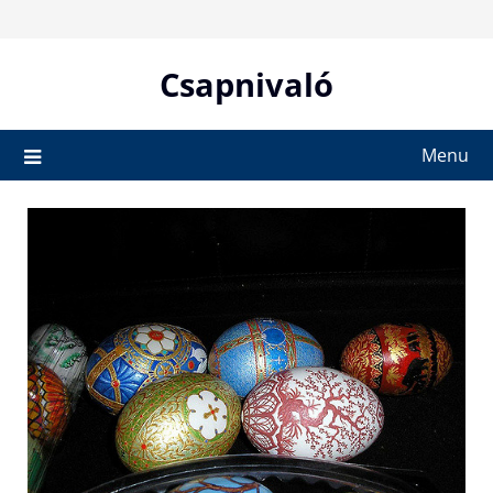
Skip
to
content
Csapnivaló
Menu