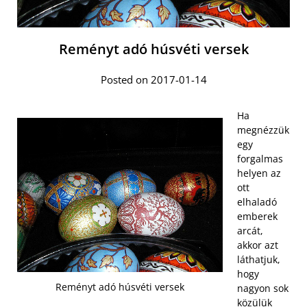
Reményt adó húsvéti versek
Posted on 2017-01-14
Ha
megnézzük
egy
forgalmas
helyen az
ott
elhaladó
emberek
arcát,
akkor azt
láthatjuk,
hogy
Reményt adó húsvéti versek
nagyon sok
közülük