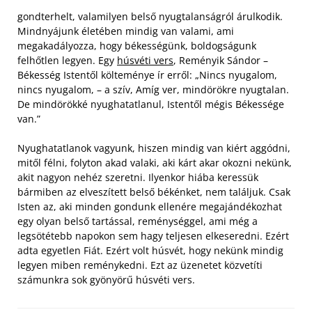
gondterhelt, valamilyen belső nyugtalanságról árulkodik.
Mindnyájunk életében mindig van valami, ami
megakadályozza, hogy békességünk, boldogságunk
felhőtlen legyen. Egy
húsvéti vers
, Reményik Sándor –
Békesség Istentől költeménye ír erről: „Nincs nyugalom,
nincs nyugalom, – a szív, Amíg ver, mindörökre nyugtalan.
De mindörökké nyughatatlanul, Istentől mégis Békessége
van.”
Nyughatatlanok vagyunk, hiszen mindig van kiért aggódni,
mitől félni, folyton akad valaki, aki kárt akar okozni nekünk,
akit nagyon nehéz szeretni. Ilyenkor hiába keressük
bármiben az elveszített belső békénket, nem találjuk. Csak
Isten az, aki minden gondunk ellenére megajándékozhat
egy olyan belső tartással, reménységgel, ami még a
legsötétebb napokon sem hagy teljesen elkeseredni. Ezért
adta egyetlen Fiát. Ezért volt húsvét, hogy nekünk mindig
legyen miben reménykedni. Ezt az üzenetet közvetíti
számunkra sok gyönyörű húsvéti vers.