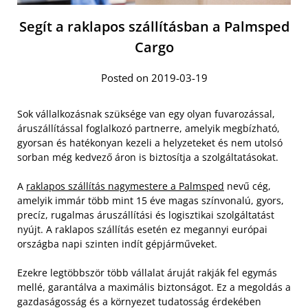
Segít a raklapos szállításban a Palmsped
Cargo
Posted on 2019-03-19
Sok vállalkozásnak szüksége van egy olyan fuvarozással,
áruszállítással foglalkozó partnerre, amelyik megbízható,
gyorsan és hatékonyan kezeli a helyzeteket és nem utolsó
sorban még kedvező áron is biztosítja a szolgáltatásokat.
A
raklapos szállítás nagymestere a Palmsped
nevű cég,
amelyik immár több mint 15 éve magas színvonalú, gyors,
precíz, rugalmas áruszállítási és logisztikai szolgáltatást
nyújt. A raklapos szállítás esetén ez megannyi európai
országba napi szinten indít gépjárműveket.
Ezekre legtöbbször több vállalat áruját rakják fel egymás
mellé, garantálva a maximális biztonságot. Ez a megoldás a
gazdaságosság és a környezet tudatosság érdekében