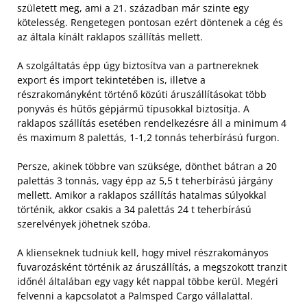
született meg, ami a 21. században már szinte egy
kötelesség. Rengetegen pontosan ezért döntenek a cég és
az általa kínált raklapos szállítás mellett.
A szolgáltatás épp úgy biztosítva van a partnereknek
export és import tekintetében is, illetve a
részrakományként történő közúti áruszállításokat több
ponyvás és hűtős gépjármű típusokkal biztosítja. A
raklapos szállítás esetében rendelkezésre áll a minimum 4
és maximum 8 palettás, 1-1,2 tonnás teherbírású furgon.
Persze, akinek többre van szüksége, dönthet bátran a 20
palettás 3 tonnás, vagy épp az 5,5 t teherbírású járgány
mellett. Amikor a raklapos szállítás hatalmas súlyokkal
történik, akkor csakis a 34 palettás 24 t teherbírású
szerelvények jöhetnek szóba.
A klienseknek tudniuk kell, hogy mivel részrakományos
fuvarozásként történik az áruszállítás, a megszokott tranzit
időnél általában egy vagy két nappal többe kerül. Megéri
felvenni a kapcsolatot a Palmsped Cargo vállalattal.