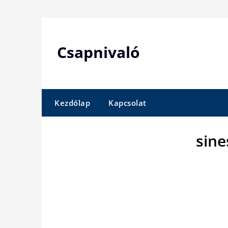
Skip
to
content
Csapnivaló
Kezdőlap
Kapcsolat
sine