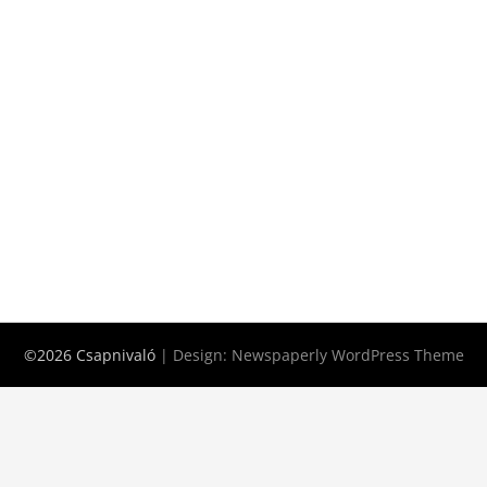
©2026 Csapnivaló
| Design:
Newspaperly WordPress Theme