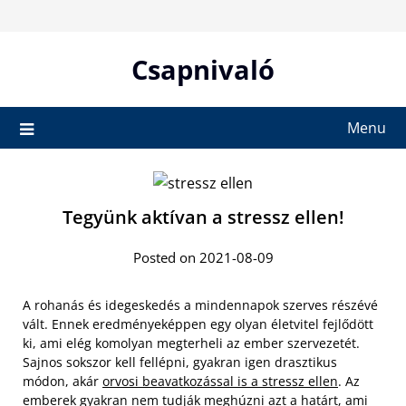
Skip
to
content
Csapnivaló
Menu
Tegyünk aktívan a stressz ellen!
Posted on 2021-08-09
A rohanás és idegeskedés a mindennapok szerves részévé
vált. Ennek eredményeképpen egy olyan életvitel fejlődött
ki, ami elég komolyan megterheli az ember szervezetét.
Sajnos sokszor kell fellépni, gyakran igen drasztikus
módon, akár
orvosi beavatkozással is a stressz ellen
. Az
emberek gyakran nem tudják meghúzni azt a határt, ami