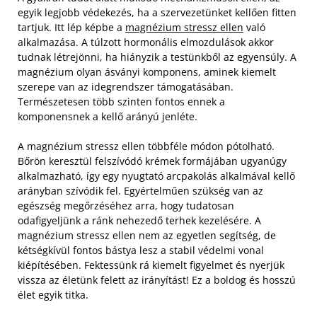
egyik legjobb védekezés, ha a szervezetünket kellően fitten
tartjuk. Itt lép képbe a
magnézium stressz ellen
való
alkalmazása. A túlzott hormonális elmozdulások akkor
tudnak létrejönni, ha hiányzik a testünkből az egyensúly. A
magnézium olyan ásványi komponens, aminek kiemelt
szerepe van az idegrendszer támogatásában.
Természetesen több szinten fontos ennek a
komponensnek a kellő arányú jenléte.
A magnézium stressz ellen többféle módon pótolható.
Bőrön keresztül felszívódó krémek formájában ugyanúgy
alkalmazható, így egy nyugtató arcpakolás alkalmával kellő
arányban szívódik fel. Egyértelműen szükség van az
egészség megőrzéséhez arra, hogy tudatosan
odafigyeljünk a ránk nehezedő terhek kezelésére. A
magnézium stressz ellen nem az egyetlen segítség, de
kétségkívül fontos bástya lesz a stabil védelmi vonal
kiépítésében. Fektessünk rá kiemelt figyelmet és nyerjük
vissza az életünk felett az irányítást! Ez a boldog és hosszú
élet egyik titka.