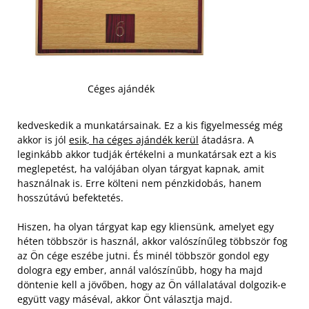
Céges ajándék
kedveskedik a munkatársainak. Ez a kis figyelmesség még
akkor is jól
esik, ha céges ajándék kerül
átadásra. A
leginkább akkor tudják értékelni a munkatársak ezt a kis
meglepetést, ha valójában olyan tárgyat kapnak, amit
használnak is. Erre költeni nem pénzkidobás, hanem
hosszútávú befektetés.
Hiszen, ha olyan tárgyat kap egy kliensünk, amelyet egy
héten többször is használ, akkor valószínűleg többször fog
az Ön cége eszébe jutni. És minél többször gondol egy
dologra egy ember, annál valószínűbb, hogy ha majd
döntenie kell a jövőben, hogy az Ön vállalatával dolgozik-e
együtt vagy máséval, akkor Önt választja majd.