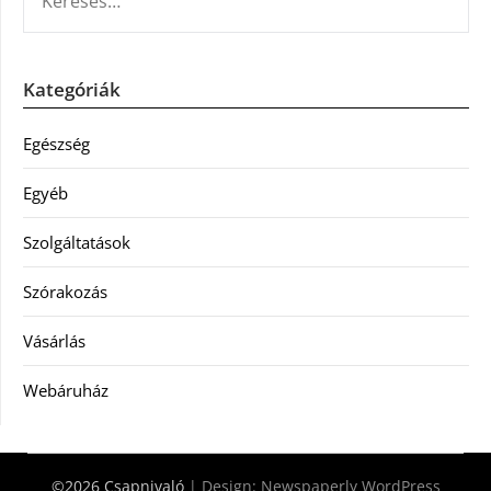
Kategóriák
Egészség
Egyéb
Szolgáltatások
Szórakozás
Vásárlás
Webáruház
©2026 Csapnivaló
| Design:
Newspaperly WordPress