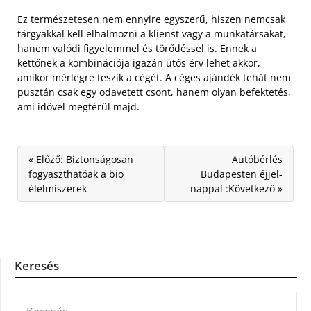
Ez természetesen nem ennyire egyszerű, hiszen nemcsak
tárgyakkal kell elhalmozni a klienst vagy a munkatársakat,
hanem valódi figyelemmel és törődéssel is. Ennek a
kettőnek a kombinációja igazán ütős érv lehet akkor,
amikor mérlegre teszik a cégét. A céges ajándék tehát nem
pusztán csak egy odavetett csont, hanem olyan befektetés,
ami idővel megtérül majd.
« Előző: Biztonságosan
Autóbérlés
fogyaszthatóak a bio
Budapesten éjjel-
élelmiszerek
nappal :Következő »
Keresés
KERESÉS: