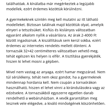
találhatóak. A kínálatba már megérkeztek a legújabb
modellek, ezért érdemes közöttük körülnézni.
A gyermekeknek szintén meg kell mutatni az itt látható
modelleket. Biztosan találnak majd közöttük olyat, amelyik
elnyeri a tetszésüket. Kisfiús és kislányos változatban
egyaránt alkalom nyílik a vásárlásra. Az árak 2-4000 Ft
között ingadoznak. A kiszállításuk sem kerül sokba, ezért
érdemes az internetes rendelés mellett dönteni. A
tornazsák 32×42 centiméteres változatban vehető meg,
tehát egészen kis helyen is elfér. A tisztítása gyerekjáték,
hiszen ki lehet mosni a gépben.
Mivel nem vastag az anyaga, ezért hamar megszárad. Nem
túl sérülékeny, tehát nem okoz gondot, ha a gyermeknek
mindennap hordania kell. Nem csupán a tornaórákon
használható, hiszen el lehet vinni a kirándulásokra vagy az
edzésekre. A tornazsákból egyszerre egyetlen darab
rendelhető a webáruházban. A vevők garantáltan meg
lesznek vele elégedve, a kiváló minőségének köszönhetően.