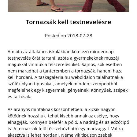
Tornazsák kell testnevelésre
Posted on 2018-07-28
Amióta az általános iskolákban kötelező mindennap
testnevelés órát tartani, azóta a gyermekeknek muszáj
magukkal vinniük a felszerelésüket. Sajnos, sok esetben
nem
maradhat a tanteremben a tornazsák
, hanem haza
kell hordani. A taskagaleria.hu weboldalon találhatnak a
szülők olyan típusokat, amelyek minden szempontból
megfelelnek egy kisgyermek igényeinek. Könnyűek, szépek
és tartósak.
Az aranyos mintáknak köszönhetően, a kicsik nagyon
kötődnek hozzájuk, tehát kisebb annak az esélye, hogy
elhagyják. Könnyen belefér a póló, a nadrág és az edzőcipő
is. A tornazsák felül összehúzható egy madzaggal. Vállra
akasztva is lehet hordani. Némelyik típuson zsebek