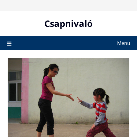
Skip
to
content
Csapnivaló
Menu