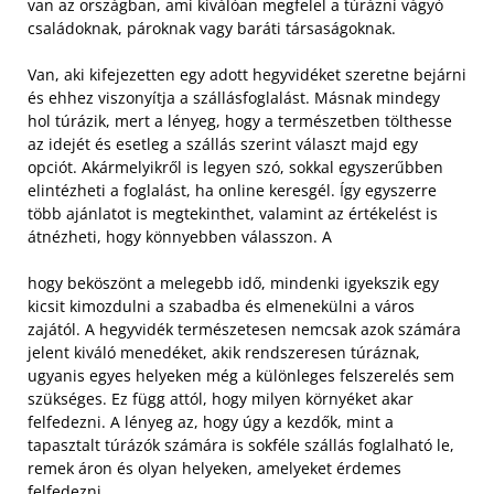
van az országban, ami kiválóan megfelel a túrázni vágyó
családoknak, pároknak vagy baráti társaságoknak.
Van, aki kifejezetten egy adott hegyvidéket szeretne bejárni
és ehhez viszonyítja a szállásfoglalást. Másnak mindegy
hol túrázik, mert a lényeg, hogy a természetben tölthesse
az idejét és esetleg a szállás szerint választ majd egy
opciót. Akármelyikről is legyen szó, sokkal egyszerűbben
elintézheti a foglalást, ha online keresgél. Így egyszerre
több ajánlatot is megtekinthet, valamint az értékelést is
átnézheti, hogy könnyebben válasszon. A
hogy beköszönt a melegebb idő, mindenki igyekszik egy
kicsit kimozdulni a szabadba és elmenekülni a város
zajától. A hegyvidék természetesen nemcsak azok számára
jelent kiváló menedéket, akik rendszeresen túráznak,
ugyanis egyes helyeken még a különleges felszerelés sem
szükséges. Ez függ attól, hogy milyen környéket akar
felfedezni. A lényeg az, hogy úgy a kezdők, mint a
tapasztalt túrázók számára is sokféle szállás foglalható le,
remek áron és olyan helyeken, amelyeket érdemes
felfedezni.