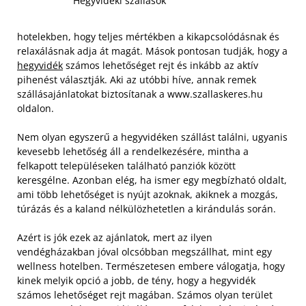
Hegyvidéki szállások
hotelekben, hogy teljes mértékben a kikapcsolódásnak és
relaxálásnak adja át magát. Mások pontosan tudják, hogy a
hegyvidék
számos lehetőséget rejt és inkább az aktív
pihenést választják. Aki az utóbbi híve, annak remek
szállásajánlatokat biztosítanak a www.szallaskeres.hu
oldalon.
Nem olyan egyszerű a hegyvidéken szállást találni, ugyanis
kevesebb lehetőség áll a rendelkezésére, mintha a
felkapott településeken található panziók között
keresgélne. Azonban elég, ha ismer egy megbízható oldalt,
ami több lehetőséget is nyújt azoknak, akiknek a mozgás,
túrázás és a kaland nélkülözhetetlen a kirándulás során.
Azért is jók ezek az ajánlatok, mert az ilyen
vendégházakban jóval olcsóbban megszállhat, mint egy
wellness hotelben. Természetesen embere válogatja, hogy
kinek melyik opció a jobb, de tény, hogy a hegyvidék
számos lehetőséget rejt magában. Számos olyan terület