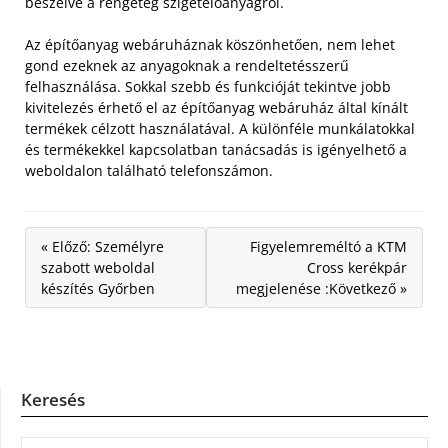
beszélve a rengeteg szigetelőanyagról.
Az építőanyag webáruháznak köszönhetően, nem lehet
gond ezeknek az anyagoknak a rendeltetésszerű
felhasználása. Sokkal szebb és funkcióját tekintve jobb
kivitelezés érhető el az építőanyag webáruház által kínált
termékek célzott használatával. A különféle munkálatokkal
és termékekkel kapcsolatban tanácsadás is igényelhető a
weboldalon található telefonszámon.
« Előző: Személyre
Figyelemreméltó a KTM
szabott weboldal
Cross kerékpár
készítés Győrben
megjelenése :Következő »
Keresés
KERESÉS: