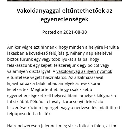
Vakolóanyaggal eltűntethetőek az
egyenetlenségek
Posted on 2021-08-30
Amikor végre azt hinnénk, hogy minden a helyére került a
lakásban a következő felújításig, néhány nap elteltével
biztos fúrunk egy vagy több lyukat a falba, hogy
felakasszunk egy képet, felszereljünk egy polcot vagy
valamilyen dísztárgyat. A
vakolóanyag az ilyen nyomok
eltűntetése végett használatos. Az alkalmazásával
kijavíthatóak a falak hibái, amelyek az évek során
keletkeztek. Megtörténhet, hogy csak kisebb
egyenetlenségeket kell helyreállítani, amelyek kilógnak a
fal síkjából. Például a tavalyi karácsonyi dekoráció
leszedése közben lepergett vagy a nedvesedés miatt itt-ott
felpúposodott a festék.
Ha rendszeresen jelennek meg vizes foltok a falon, akkor