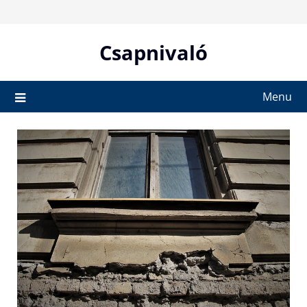
Skip
to
content
Csapnivaló
Menu