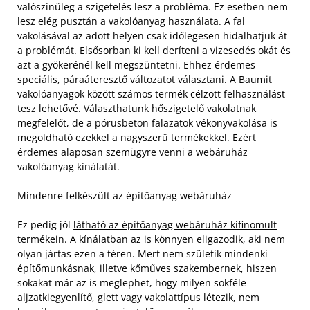
valószínűleg a szigetelés lesz a probléma. Ez esetben nem
lesz elég pusztán a vakolóanyag használata. A fal
vakolásával az adott helyen csak időlegesen hidalhatjuk át
a problémát. Elsősorban ki kell deríteni a vizesedés okát és
azt a gyökerénél kell megszüntetni. Ehhez érdemes
speciális, páraáteresztő változatot választani. A Baumit
vakolóanyagok között számos termék célzott felhasználást
tesz lehetővé. Választhatunk hőszigetelő vakolatnak
megfelelőt, de a pórusbeton falazatok vékonyvakolása is
megoldható ezekkel a nagyszerű termékekkel. Ezért
érdemes alaposan szemügyre venni a webáruház
vakolóanyag kínálatát.
Mindenre felkészült az építőanyag webáruház
Ez pedig jól
látható az építőanyag webáruház kifinomult
termékein. A kínálatban az is könnyen eligazodik, aki nem
olyan jártas ezen a téren. Mert nem születik mindenki
építőmunkásnak, illetve kőműves szakembernek, hiszen
sokakat már az is meglephet, hogy milyen sokféle
aljzatkiegyenlítő, glett vagy vakolattípus létezik, nem