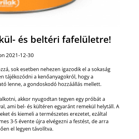
l- és beltéri fafelületre!
on 2021-12-30
ozzá, sok esetben nehezen igazodik el a sokaság
n tájékozódni a kenőanyagokról, hogy a
tó lenne, a gondoskodó hozzáállás mellett.
lkotni, akkor nyugodtan tegyen egy próbát a
l, ami bel- és kültéren egyaránt remekül helytáll. A
eket és kiemeli a természetes erezetet, ezáltal
mes 3-5 évente újra elvégezni a festést, de arra
ően el legyen távolítva.