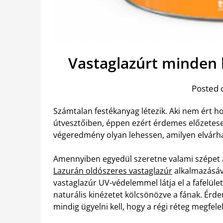
Vastaglazúrt minden kü
Posted 
Számtalan festékanyag létezik. Aki nem ért h
útvesztőiben, éppen ezért érdemes előzetese
végeredmény olyan lehessen, amilyen elvárha
Amennyiben egyedül szeretne valami szépet a
Lazurán oldószeres vastaglazúr
alkalmazásáva
vastaglazúr UV-védelemmel látja el a fafelület
naturális kinézetet kölcsönözve a fának. Érde
mindig ügyelni kell, hogy a régi réteg megfelel