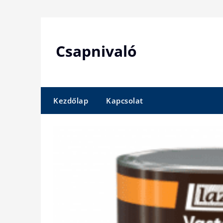
Skip
to
content
Csapnivaló
Kezdőlap
Kapcsolat