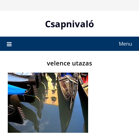
Skip
to
content
Csapnivaló
Menu
velence utazas