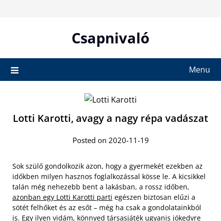
Skip
to
content
Csapnivaló
Menu
Lotti Karotti, avagy a nagy répa vadászat
Posted on 2020-11-19
Sok szülő gondolkozik azon, hogy a gyermekét ezekben az
időkben milyen hasznos foglalkozással kösse le. A kicsikkel
talán még nehezebb bent a lakásban, a rossz időben,
azonban egy Lotti Karotti parti
egészen biztosan elűzi a
sötét felhőket és az esőt – még ha csak a gondolatainkból
is. Egy ilyen vidám, könnyed társasjáték ugyanis jókedvre