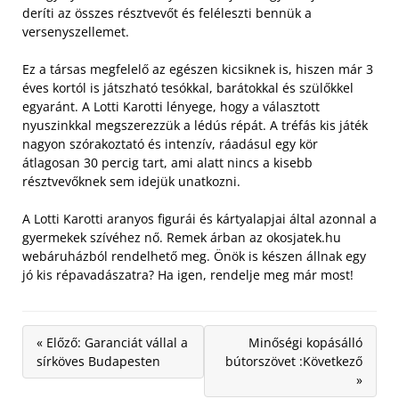
deríti az összes résztvevőt és feléleszti bennük a
versenyszellemet.
Ez a társas megfelelő az egészen kicsiknek is, hiszen már 3
éves kortól is játszható tesókkal, barátokkal és szülőkkel
egyaránt. A Lotti Karotti lényege, hogy a választott
nyuszinkkal megszerezzük a lédús répát. A tréfás kis játék
nagyon szórakoztató és intenzív, ráadásul egy kör
átlagosan 30 percig tart, ami alatt nincs a kisebb
résztvevőknek sem idejük unatkozni.
A Lotti Karotti aranyos figurái és kártyalapjai által azonnal a
gyermekek szívéhez nő. Remek árban az okosjatek.hu
webáruházból rendelhető meg. Önök is készen állnak egy
jó kis répavadászatra? Ha igen, rendelje meg már most!
« Előző: Garanciát vállal a
Minőségi kopásálló
sírköves Budapesten
bútorszövet :Következő
»