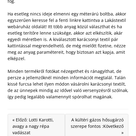
fog.
Ha esetleg nincs ideje elmenni egy méterárú boltba, akkor
egyszerűen keresse fel a fenti linkre kattintva a Lakástextil
webáruház oldalát! Itt több anyag közül választhat és ha
esetleg terítőre lenne szüksége, akkor azt elkészítik, akár
egyedi méretben is. A kiválasztott karácsonyi textil pár
kattintással megrendelhető, de még mielőtt fizetne, nézze
meg az anyag paramétereit, hogy biztosan azt kapja, amit
elképzel.
Minden termékről fotókat nézegethet és ránagyíthat, de
persze a jellemzőknél minden információt megtalál. Talán
kissé furcsa lehet ilyen módon vásárolni karácsonyi textilt,
de az ünnepek mindig az idővel való versenyzésről szólnak,
így pedig legalább valamennyit spórolhat magának.
« Előző: Lotti Karotti,
A kültéri gázos hősugárzó
avagy a nagy répa
szerepe fontos :Következő
vadászat
»