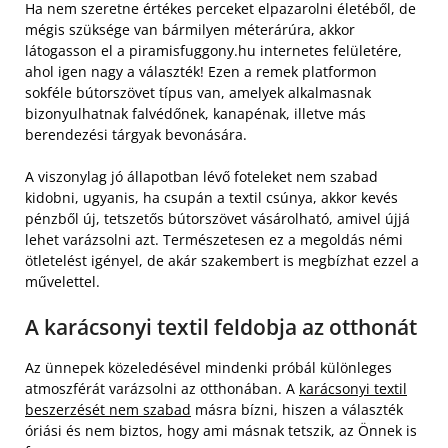
Ha nem szeretne értékes perceket elpazarolni életéből, de
mégis szüksége van bármilyen méterárúra, akkor
látogasson el a piramisfuggony.hu internetes felületére,
ahol igen nagy a választék! Ezen a remek platformon
sokféle bútorszövet típus van, amelyek alkalmasnak
bizonyulhatnak falvédőnek, kanapénak, illetve más
berendezési tárgyak bevonására.
A viszonylag jó állapotban lévő foteleket nem szabad
kidobni, ugyanis, ha csupán a textil csúnya, akkor kevés
pénzből új, tetszetős bútorszövet vásárolható, amivel újjá
lehet varázsolni azt. Természetesen ez a megoldás némi
ötletelést igényel, de akár szakembert is megbízhat ezzel a
művelettel.
A karácsonyi textil feldobja az otthonát
Az ünnepek közeledésével mindenki próbál különleges
atmoszférát varázsolni az otthonában. A
karácsonyi textil
beszerzését nem szabad
másra bízni, hiszen a választék
óriási és nem biztos, hogy ami másnak tetszik, az Önnek is