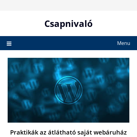
Skip
to
content
Csapnivaló
Menu
Praktikák az átlátható saját webáruház