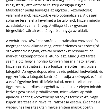
is egyszerű, áttekinthető és szép designja legyen.
Másodszor pedig lényeges az egyszerű kezelhetőség,
valamint a mobileszközökre való optimalizálás. A design
soha ne terelje el a figyelmet a tartalomról, hiszen mindig
az adatokon van a lényeg. A villogó képek gyorsan
idegesítővé válnak és a látogató elhagyja az oldalt.
A webáruház készítése során, a tartalmakat vonzónak és
megragadónak alkossa meg, ezért érdemes azt szövegíró
szakemberre hagyni, ezáltal nemcsak keresőbarát, de
marketingszempontból is kitűnő lesz. Mindig azt tartsa
szem előtt, hogy a honlap könnyen használható legyen,
hiszen az átláthatóság és a logikus felépítés megfogja a
látogatót. Az egyoszlopos elrendezés például kedveltebb és
egyszerűbb, a látogató kontrolálni tudja a szöveget, ezáltal
a vevő figyelme fentről lefelé halad, nem tereli el semmi a
figyelmét. Ne erőltesse egyből az eladást, az elején inkább
kedves gesztussal próbálkozzon, mint valami apróbb
ajándék. Esetleg kedvezmény bizonyos termékekre, vagy
kupon szerzése a hírlevél feliratkozása esetén. Érdemes a
webáruház készítés után megjeleníteni mások pozitív