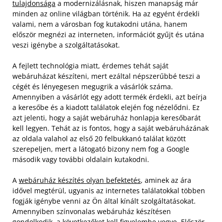
tulajdonsága
a modernizálásnak, hiszen manapság már
minden az online világban történik. Ha az egyént érdekli
valami, nem a városban fog kutakodni utána, hanem
először megnézi az interneten, információt gyűjt és utána
veszi igénybe a szolgáltatásokat.
A fejlett technológia miatt, érdemes tehát saját
webáruházat készíteni, mert ezáltal népszerűbbé teszi a
cégét és lényegesen megugrik a vásárlók száma.
Amennyiben a vásárlót egy adott termék érdekli, azt beírja
a keresőbe és a kiadott találatok elején fog nézelődni. Ez
azt jelenti, hogy a saját webáruház honlapja keresőbarát
kell legyen. Tehát az is fontos, hogy a saját webáruházának
az oldala valahol az első 20 felbukkanó találat között
szerepeljen, mert a látogató bizony nem fog a Google
második vagy további oldalain kutakodni.
A
webáruház készítés olyan befektetés
, aminek az ára
idővel megtérül, ugyanis az internetes találatokkal többen
fogják igénybe venni az Ön által kínált szolgáltatásokat.
Amennyiben színvonalas webáruház készítésen
gondolkodik, a következőket kell figyelembe vegye. Először