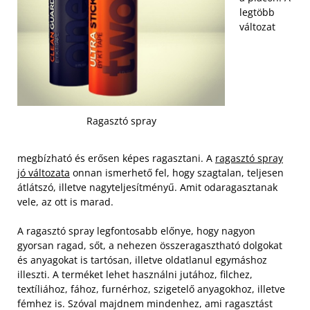
legtöbb
változat
Ragasztó spray
megbízható és erősen képes ragasztani. A
ragasztó spray
jó változata
onnan ismerhető fel, hogy szagtalan, teljesen
átlátszó, illetve nagyteljesítményű. Amit odaragasztanak
vele, az ott is marad.
A ragasztó spray legfontosabb előnye, hogy nagyon
gyorsan ragad, sőt, a nehezen összeragasztható dolgokat
és anyagokat is tartósan, illetve oldatlanul egymáshoz
illeszti. A terméket lehet használni jutához, filchez,
textíliához, fához, furnérhoz, szigetelő anyagokhoz, illetve
fémhez is. Szóval majdnem mindenhez, ami ragasztást