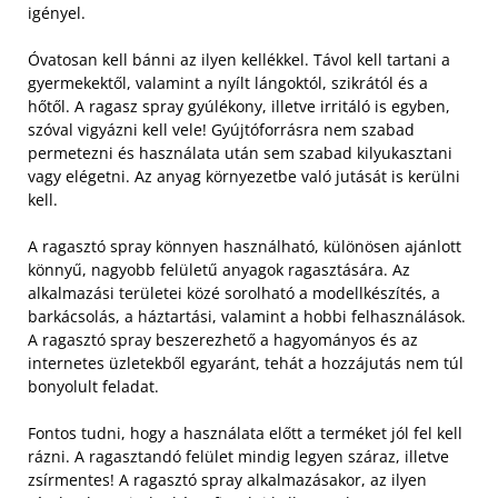
igényel.
Óvatosan kell bánni az ilyen kellékkel. Távol kell tartani a
gyermekektől, valamint a nyílt lángoktól, szikrától és a
hőtől. A ragasz spray gyúlékony, illetve irritáló is egyben,
szóval vigyázni kell vele! Gyújtóforrásra nem szabad
permetezni és használata után sem szabad kilyukasztani
vagy elégetni. Az anyag környezetbe való jutását is kerülni
kell.
A ragasztó spray könnyen használható, különösen ajánlott
könnyű, nagyobb felületű anyagok ragasztására. Az
alkalmazási területei közé sorolható a modellkészítés, a
barkácsolás, a háztartási, valamint a hobbi felhasználások.
A ragasztó spray beszerezhető a hagyományos és az
internetes üzletekből egyaránt, tehát a hozzájutás nem túl
bonyolult feladat.
Fontos tudni, hogy a használata előtt a terméket jól fel kell
rázni. A ragasztandó felület mindig legyen száraz, illetve
zsírmentes! A ragasztó spray alkalmazásakor, az ilyen