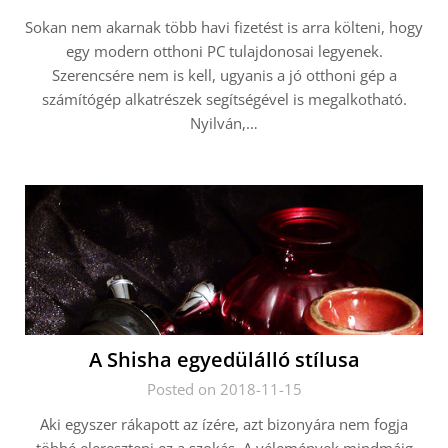
Sokan nem akarnak több havi fizetést is arra költeni, hogy
egy modern otthoni PC tulajdonosai legyenek.
Szerencsére nem is kell, ugyanis a jó otthoni gép a
számítógép alkatrészek segítségével is megalkotható.
Nyilván,…
A Shisha egyedülálló stílusa
Posted on 2018-11-15
Aki egyszer rákapott az ízére, azt bizonyára nem fogja