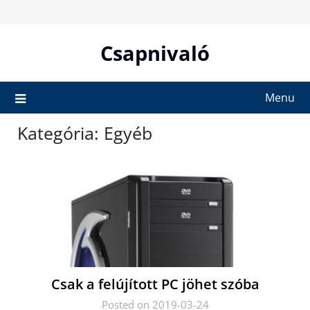
Skip
to
content
Csapnivaló
Menu
Kategória:
Egyéb
Csak a felújított PC jöhet szóba
Posted on 2019-03-24