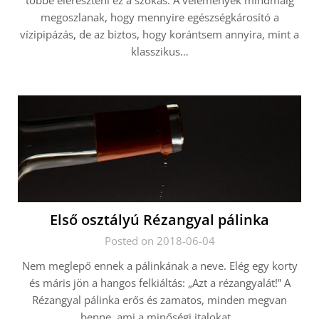
többé elereszteni ez a szokás. A vélemények mindmáig
megoszlanak, hogy mennyire egészségkárosító a
vízipipázás, de az biztos, hogy korántsem annyira, mint a
klasszikus…
Első osztályú Rézangyal pálinka
Posted on 2018-06-04
Nem meglepő ennek a pálinkának a neve. Elég egy korty
és máris jön a hangos felkiáltás: „Azt a rézangyalát!” A
Rézangyal pálinka erős és zamatos, minden megvan
benne, ami a minőségi italokat…