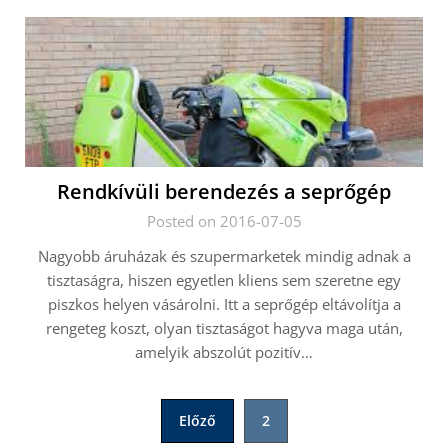
Rendkívüli berendezés a seprőgép
Posted on 2016-07-05
Nagyobb áruházak és szupermarketek mindig adnak a
tisztaságra, hiszen egyetlen kliens sem szeretne egy
piszkos helyen vásárolni. Itt a seprőgép eltávolítja a
rengeteg koszt, olyan tisztaságot hagyva maga után,
amelyik abszolút pozitív…
Bejegyzések
Előző
2
lapozása